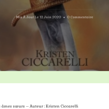
Sur
Mis À Jour Le
12 Juin 2020
0 Commentaire
Iskari
Tome
2
es âmes sœurs – Auteur : Kristen Ciccarelli