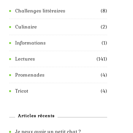
Challenges littéraires
(8)
Culinaire
(2)
Informations
(1)
Lectures
(141)
Promenades
(4)
Tricot
(4)
Articles récents
Je peux avoir un petit chat ?