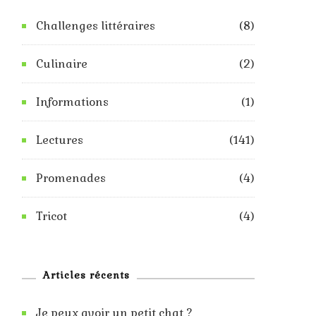
Challenges littéraires
(8)
Culinaire
(2)
Informations
(1)
Lectures
(141)
Promenades
(4)
Tricot
(4)
Articles récents
Je peux avoir un petit chat ?