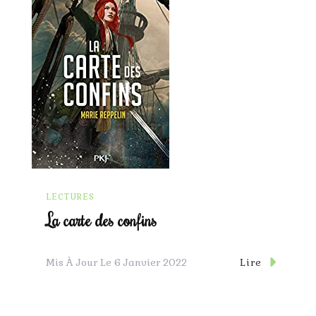
LECTURES
La carte des confins
Lire
Mis À Jour Le
6 Janvier 2022