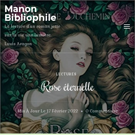
Manon
Bibliophile
La lecture d'un roman jette
sur la vie une lumière.
Louis Aragon
LECTURES
Rose éternelle
Sur
Mis À Jour Le
17 Février 2022
0 Commentaire
Rose
Éternell