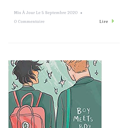
Mis À Jour Le
5 Septembre 2020
Sur
Lire
0 Commentaire
Ensemble
C’est
Tout