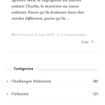
lycéens. Nick, le rugbyman au sourire
solaire. Charlie, le musicien au coeur
solitaire. Parce qu’ils évoluent dans des
cercles différents, parce qu’ils …
Sur
Mis À Jour Le
11 Août 2020
0 Commentaire
Heartstoppe
Lire
Tomes
1
À
3
Catégories
Challenges littéraires
(8)
Culinaire
(2)