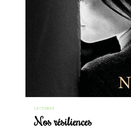
LECTURES
Nos résiliences