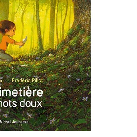
Le
Challenge
Des
4
Maisons