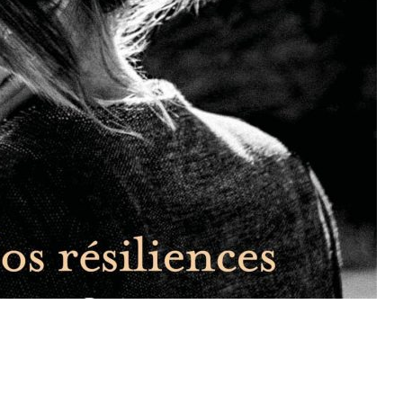
De
L’oiseau
Chanteur