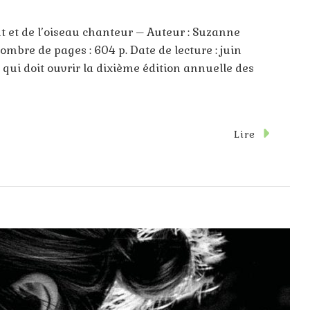
nt et de l’oiseau chanteur – Auteur : Suzanne
ombre de pages : 604 p. Date de lecture : juin
qui doit ouvrir la dixième édition annuelle des
Sur
Lire
Hunger
Games
La
Ballade
Du
Serpent
Et