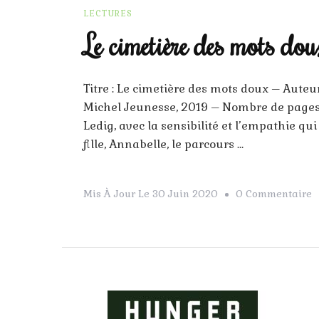
LECTURES
Le cimetière des mots dou
Titre : Le cimetière des mots doux – Auteurs
Michel Jeunesse, 2019 – Nombre de pages 
Ledig, avec la sensibilité et l’empathie qui
fille, Annabelle, le parcours …
S
Mis À Jour Le
30 Juin 2020
0 Commentaire
L
C
D
M
D