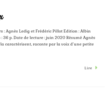
x
 : Agnès Ledig et Frédéric Pillot Edition : Albin
: 36 p. Date de lecture : juin 2020 Résumé Agnès
 la caractérisent, raconte par la voix d’une petite
ur
Lire
e
imetière
es
ots
oux