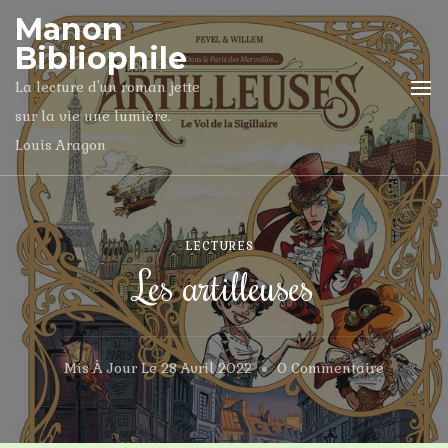
Manon
Bibliophile
La lecture d'un roman jette
sur la vie une lumière.
Louis Aragon
LECTURES
Les artilleuses
Sur
Mis À Jour Le
28 Avril 2022
0 Commentaire
Les
Artilleus