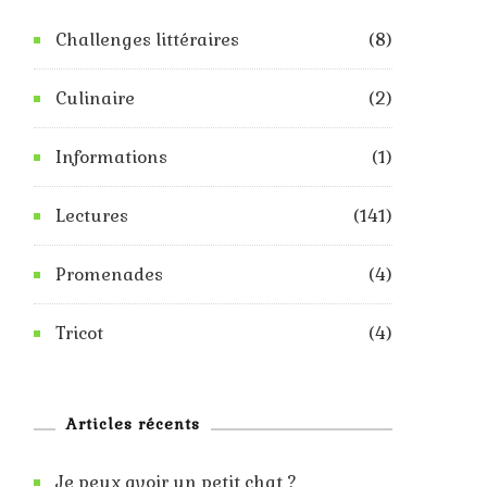
Challenges littéraires
(8)
Culinaire
(2)
Informations
(1)
Lectures
(141)
Promenades
(4)
Tricot
(4)
Articles récents
Je peux avoir un petit chat ?