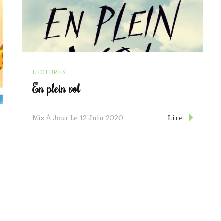
LECTURES
En plein vol
Lire
Mis À Jour Le
12 Juin 2020