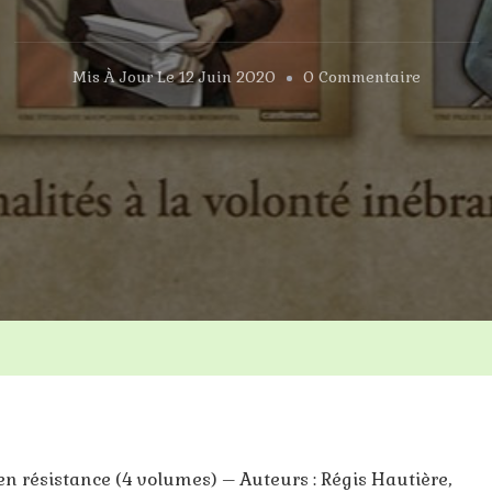
Sur
Mis À Jour Le
12 Juin 2020
0 Commentaire
Femmes
En
Résistan
 en résistance (4 volumes) – Auteurs : Régis Hautière,