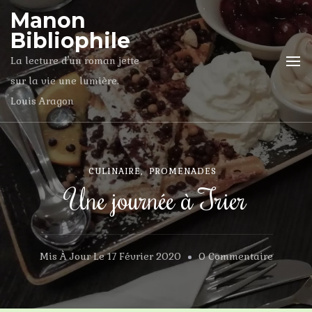
Manon
Bibliophile
La lecture d'un roman jette
sur la vie une lumière.
Louis Aragon
CULINAIRE
PROMENADES
Une journée à Trier
Sur
Mis À Jour Le
17 Février 2020
0 Commentaire
Une
Journée