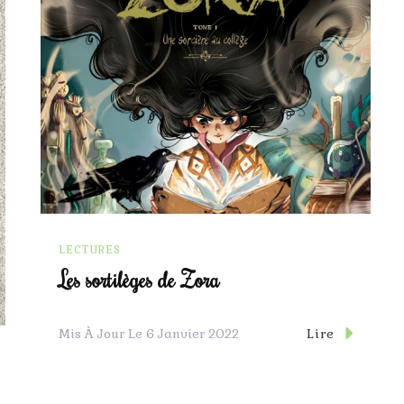
LECTURES
Les sortilèges de Zora
Lire
Mis À Jour Le
6 Janvier 2022