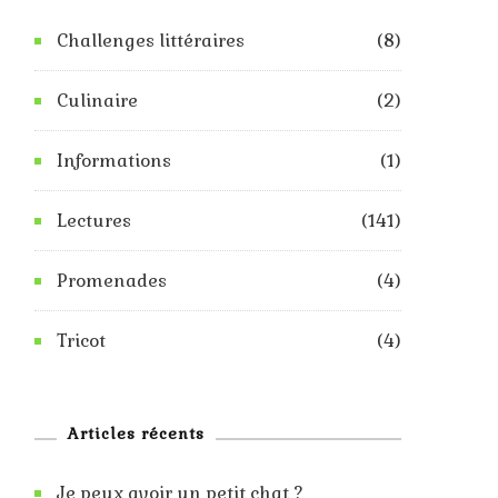
Challenges littéraires
(8)
Culinaire
(2)
Informations
(1)
Lectures
(141)
Promenades
(4)
Tricot
(4)
Articles récents
Je peux avoir un petit chat ?