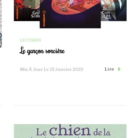
LECTURES
Le garçon sorcière
Lire
Mis À Jour Le
13 Janvier 2022