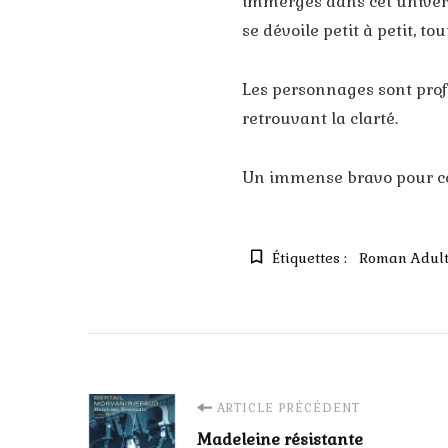
immergés dans cet univers,
se dévoile petit à petit, to
Les personnages sont profo
retrouvant la clarté.
Un immense bravo pour c
Étiquettes :
Roman Adul
Navigation
ARTICLE PRÉCÉDENT
Madeleine résistante