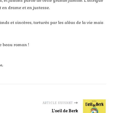
 et faisons partie de cette grande famille. L’intrigue
ut en drame et en justesse.
nds et sincères, torturés par les aléas de la vie mais
e beau roman !
te
ARTICLE SUIVANT
L’oeil de Berk