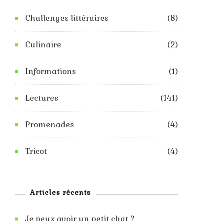
Challenges littéraires
(8)
Culinaire
(2)
Informations
(1)
Lectures
(141)
Promenades
(4)
Tricot
(4)
Articles récents
Je peux avoir un petit chat ?